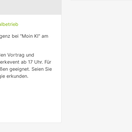
lbetrieb
igenz bei "Moin KI" am
den Vortrag und
erkevent ab 17 Uhr. Für
ßen geeignet. Seien Sie
gie erkunden.